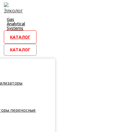
Перейти
к
контенту
Gas
Analytical
Systems
КАТАЛОГ
КАТАЛОГ
нализаторы
торы переносные