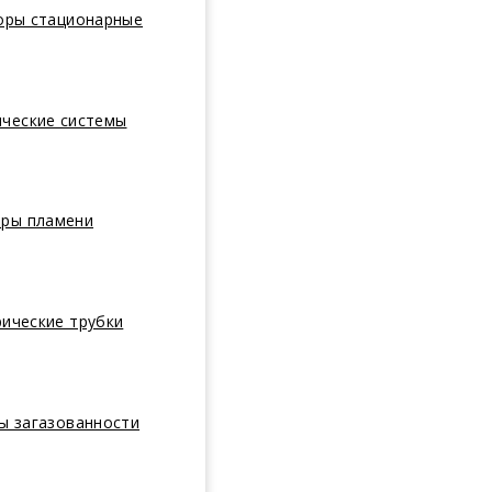
оры стационарные
ические системы
оры пламени
ические трубки
ы загазованности