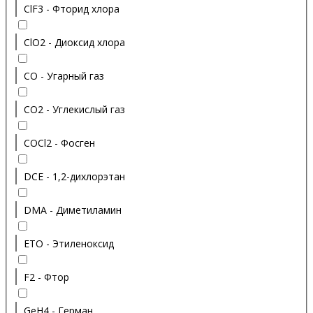
ClF3 - Фторид хлора
ClO2 - Диоксид хлора
CO - Угарный газ
CO2 - Углекислый газ
COCl2 - Фосген
DCE - 1,2-дихлорэтан
DMA - Диметиламин
ETO - Этиленоксид
F2 - Фтор
GeH4 - Герман