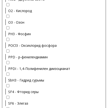
O2 - Кислород
O3 - Озон
PH3 - Фосфин
POCl3 - Оксихлорид фосфора
PPD - p-фенилендиамин
PPDI - 1,4-Полифенилен диизоцианат
SbH3 - Гидрид сурьмы
SF4 - Фторид серы
SF6 - Элегаз