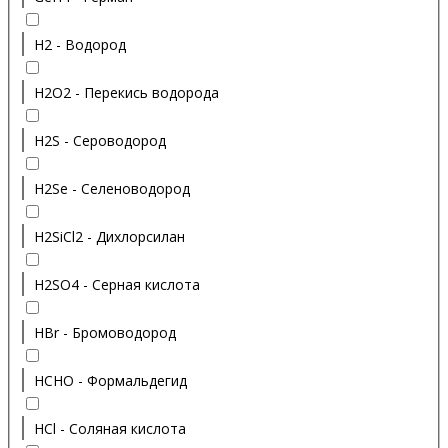
H2 - Водород
H2O2 - Перекись водорода
H2S - Сероводород
H2Se - Селеноводород
H2SiCl2 - Дихлорсилан
H2SO4 - Серная кислота
HBr - Бромоводород
HCHO - Формальдегид
HCl - Соляная кислота