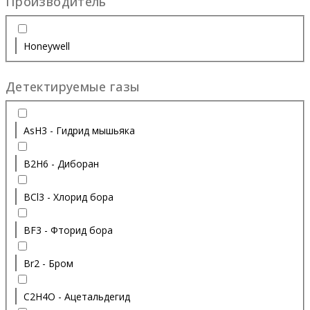
Производитель
Honeywell
Детектируемые газы
AsH3 - Гидрид мышьяка
B2H6 - Диборан
BCl3 - Хлорид бора
BF3 - Фторид бора
Br2 - Бром
C2H4O - Ацетальдегид