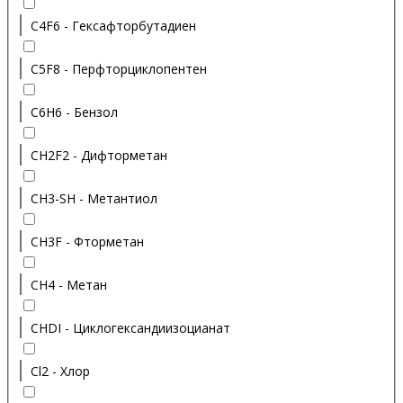
C4F6 - Гексафторбутадиен
C5F8 - Перфторциклопентен
C6H6 - Бензол
CH2F2 - Дифторметан
CH3-SH - Метантиол
CH3F - Фторметан
CH4 - Метан
CHDI - Циклогександиизоцианат
Cl2 - Хлор