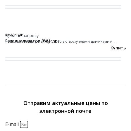
в наличии
Цена по запросу
Газоанализатор BW Icon+
Четырехгазовый детектор с шестью доступными датчиками н...
Купить
Отправим актуальные цены по
электронной почте
E-mail