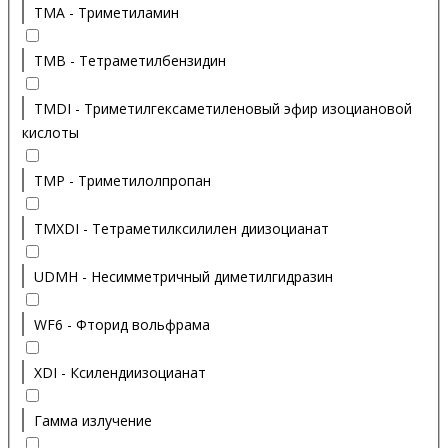
TMA - Триметиламин
TMB - Тетраметилбензидин
TMDI - Триметилгексаметиленовый эфир изоциановой
кислоты
TMP - Триметилолпропан
TMXDI - Тетраметилксилилен диизоцианат
UDMH - Несимметричный диметилгидразин
WF6 - Фторид вольфрама
XDI - Ксилендиизоцианат
Гамма излучение