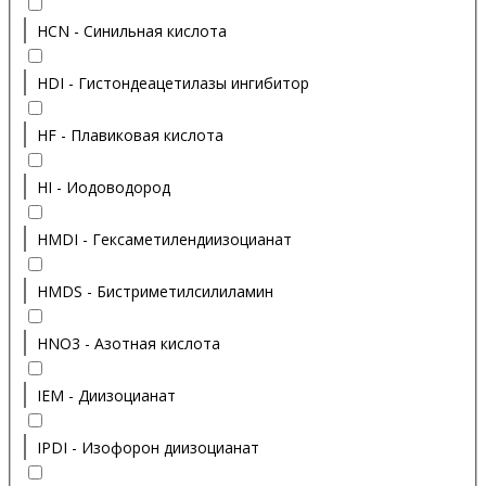
HCN - Синильная кислота
HDI - Гистондеацетилазы ингибитор
HF - Плавиковая кислота
HI - Иодоводород
HMDI - Гексаметилендиизоцианат
HMDS - Бистриметилсилиламин
HNO3 - Азотная кислота
IEM - Диизоцианат
IPDI - Изофорон диизоцианат