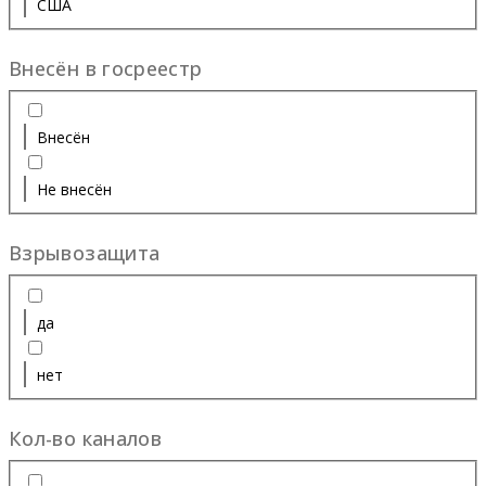
США
Внесён в госреестр
Внесён
Не внесён
Взрывозащита
да
нет
Кол-во каналов