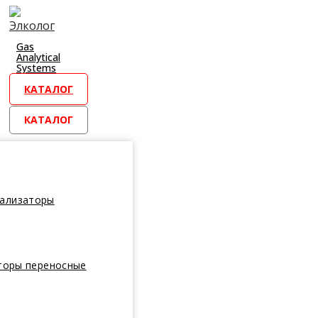
Перейти
к
контенту
Gas
Analytical
Systems
КАТАЛОГ
КАТАЛОГ
нализаторы
торы переносные