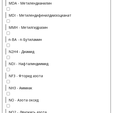
MDA - Метилендианилин
MDI - Метилендифенилдиизоцианат
MMH - Метилгидразин
n-BA - n-Бутиламин
N2H4 - Диамид
NDI - Нафталиндиимид
NF3 - Фторид азота
NH3 - Аммиак
NO - Азота оксид
NO2 - Двуокись азота