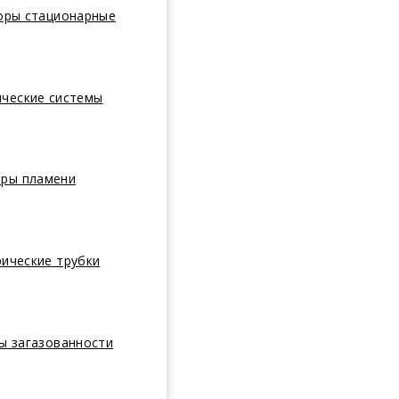
оры стационарные
ические системы
оры пламени
ические трубки
ы загазованности