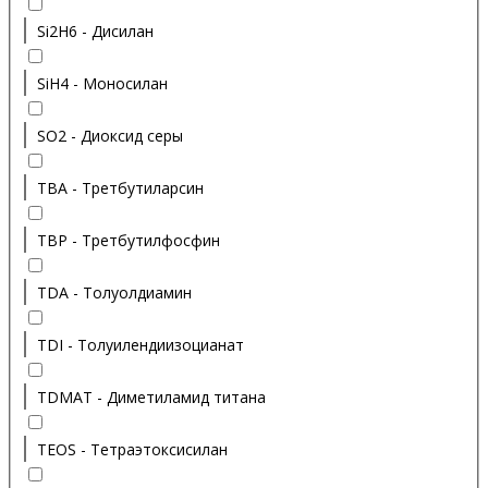
Si2H6 - Дисилан
SiH4 - Моносилан
SO2 - Диоксид серы
TBA - Третбутиларсин
TBP - Третбутилфосфин
TDA - Толуолдиамин
TDI - Толуилендиизоцианат
TDMAT - Диметиламид титана
TEOS - Тетраэтоксисилан