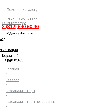
Пн-Пт с 9:00 до 18:00
Санкт-Петербург
8 (812) 640 60 90
info@ga-systems.ru
ход
егистрация
Корзина
0
Сравнение
Избранное
Главная
/
Каталог
/
Газоанализаторы
/
Газоанализаторы переносные
/