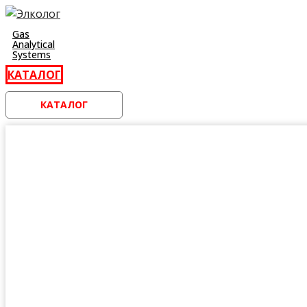
Перейти
к
Gas
Analytical
контенту
Systems
КАТАЛОГ
КАТАЛОГ