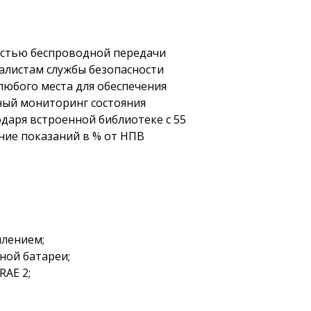
остью беспроводной передачи
иалистам службы безопасности
любого места для обеспечения
чный мониторинг состояния
даря встроенной библиотеке с 55
ие показаний в % от НПВ
млением;
ной батареи;
AE 2;