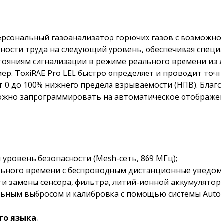
ерсональный газоанализатор горючих газов с возможн
асности труда на следующий уровень, обеспечивая спец
тояниям сигнализации в режиме реального времени из 
ер. ToxiRAE Pro LEL быстро определяет и проводит то
 0 до 100% нижнего предела взрываемости (НПВ). Благо
ожно запрограммировать на автоматическое отображен
уровень безопасности (Mesh-сеть, 869 МГц);
льного времени с беспроводным дистанционные уведо
и замены сенсора, фильтра, литий-ионной аккумулятор
ьным выбросом и калибровка с помощью системы AutoR
го языка.