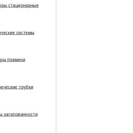
оры стационарные
ические системы
оры пламени
ические трубки
ы загазованности