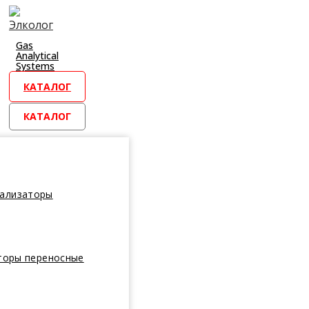
Перейти
к
контенту
Gas
Analytical
Systems
КАТАЛОГ
КАТАЛОГ
нализаторы
торы переносные