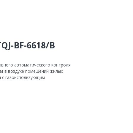
QJ-BF-6618/B
ывного автоматического контроля
а)
в воздухе помещений жилых
й с газоиспользующим