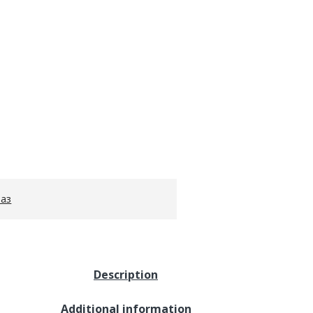
газ
Description
Additional information