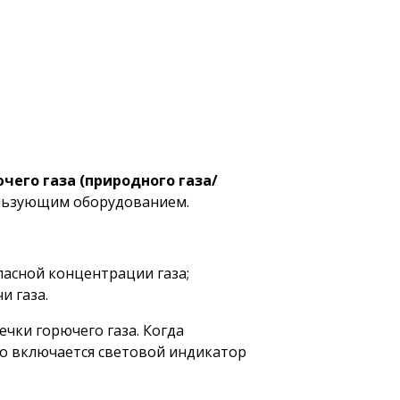
чего газа (природного газа/
ользующим оборудованием.
асной концентрации газа;
и газа.
чки горючего газа. Когда
но включается световой индикатор