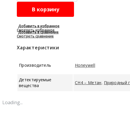
JTQJ-
В корзину
BF-
6618/B
quantity
Добавить в избранное
Смотреть избранное
Добавить в сравнение
Смотреть сравнение
Характеристики
Производитель
Honeywell
Детектируемые
CH4 – Метан
,
Природный 
вещества
Loading...