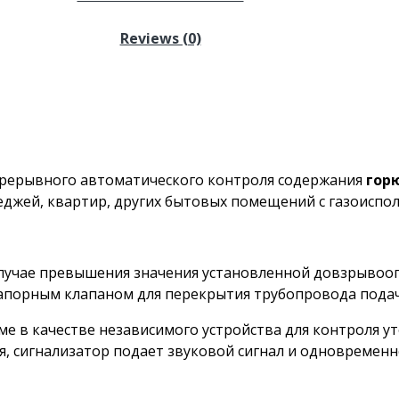
Reviews (0)
рерывного автоматического контроля содержания
горю
еджей, квартир, других бытовых помещений с газоисп
случае превышения значения установленной довзрывооп
запорным клапаном для перекрытия трубопровода подач
 в качестве независимого устройства для контроля уте
я, сигнализатор подает звуковой сигнал и одновремен