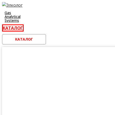
Перейти
к
Gas
Analytical
контенту
Systems
КАТАЛОГ
КАТАЛОГ