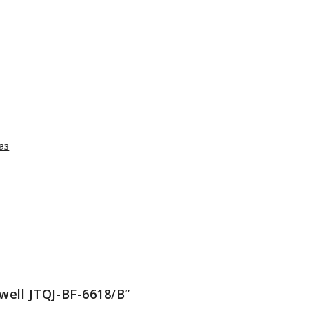
аз
well JTQJ-BF-6618/B”