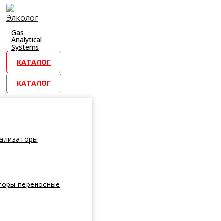
Перейти
к
контенту
Gas
Analytical
Systems
КАТАЛОГ
КАТАЛОГ
нализаторы
торы переносные