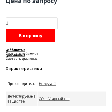
Цена по запросу
Сигнализатор
Honeywell
XC100
В корзину
/
(100-
D)
Добавить в избранное
Смотреть избранное
Добавить в сравнение
quantity
Смотреть сравнение
Характеристики
Производитель
Honeywell
Детектируемые
CO – Угарный газ
вещества