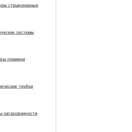
оры стационарные
ические системы
оры пламени
ические трубки
ы загазованности