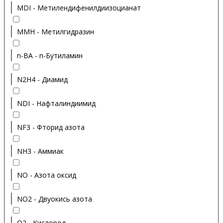
MDI - Метилендифенилдиизоцианат
MMH - Метилгидразин
n-BA - n-Бутиламин
N2H4 - Диамид
NDI - Нафталиндиимид
NF3 - Фторид азота
NH3 - Аммиак
NO - Азота оксид
NO2 - Двуокись азота
O2 - Кислород