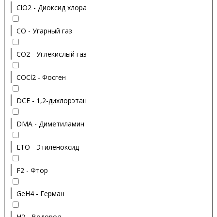
ClO2 - Диоксид хлора
CO - Угарный газ
CO2 - Углекислый газ
COCl2 - Фосген
DCE - 1,2-дихлорэтан
DMA - Диметиламин
ETO - Этиленоксид
F2 - Фтор
GeH4 - Герман
H2 - Водород