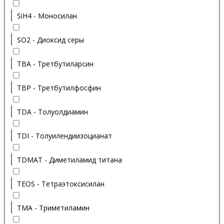
SiH4 - Моносилан
SO2 - Диоксид серы
TBA - Третбутиларсин
TBP - Третбутилфосфин
TDA - Толуолдиамин
TDI - Толуилендиизоцианат
TDMAT - Диметиламид титана
TEOS - Тетраэтоксисилан
TMA - Триметиламин