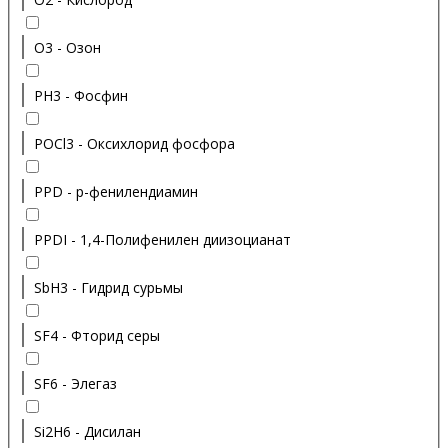
O3 - Озон
PH3 - Фосфин
POCl3 - Оксихлорид фосфора
PPD - p-фенилендиамин
PPDI - 1,4-Полифенилен диизоцианат
SbH3 - Гидрид сурьмы
SF4 - Фторид серы
SF6 - Элегаз
Si2H6 - Дисилан