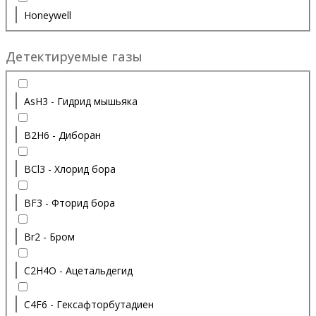
Honeywell
Детектируемые газы
AsH3 - Гидрид мышьяка
B2H6 - Диборан
BCl3 - Хлорид бора
BF3 - Фторид бора
Br2 - Бром
C2H4O - Ацетальдегид
C4F6 - Гексафторбутадиен