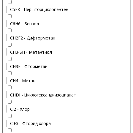
C5F8 - Перфторциклопентен
C6H6 - Бензол
CH2F2 - Дифторметан
CH3-SH - Метантиол
CH3F - Фторметан
CH4 - Метан
CHDI - Циклогександиизоцианат
Cl2 - Хлор
ClF3 - Фторид хлора