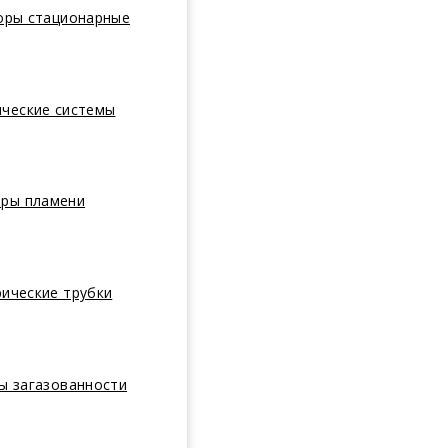
оры стационарные
ические системы
оры пламени
ические трубки
ы загазованности