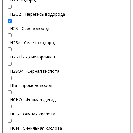
H2O2 - Перекись водорода
H2S - Сероводород
H2Se - Селеноводород
H2SiCl2 - Дихлорсилан
H2SO4 - Серная кислота
HBr - Бромоводород
HCHO - Формальдегид
HCl - Соляная кислота
HCN - Синильная кислота