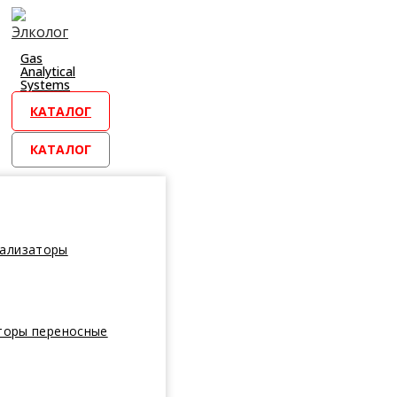
Перейти
к
контенту
Gas
Analytical
Systems
КАТАЛОГ
КАТАЛОГ
нализаторы
торы переносные