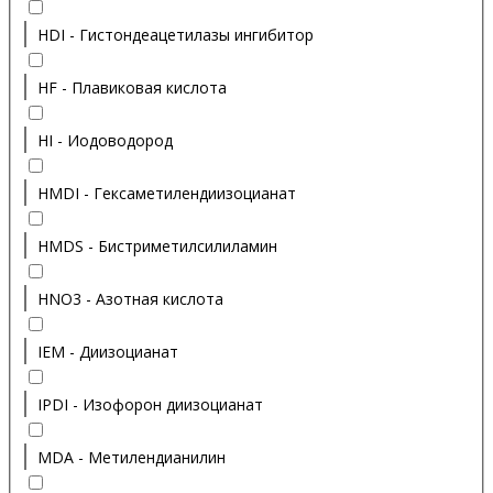
HDI - Гистондеацетилазы ингибитор
HF - Плавиковая кислота
HI - Иодоводород
HMDI - Гексаметилендиизоцианат
HMDS - Бистриметилсилиламин
HNO3 - Азотная кислота
IEM - Диизоцианат
IPDI - Изофорон диизоцианат
MDA - Метилендианилин