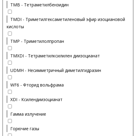
TMB - Тетраметилбензидин
TMDI - Триметилгексаметиленовый эфир изоциановой
кислоты
TMP - Триметилолпропан
TMXDI - Тетраметилксилилен диизоцианат
UDMH - Несимметричный диметилгидразин
WF6 - Фторид вольфрама
XDI - Ксилендиизоцианат
Гамма излучение
Горючие газы