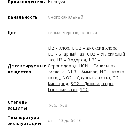
Производитель
Honeywell
Канальность
многоканальный
Цвет
серый, черный, желтый
Cl2 – Хлор
,
ClO2 – Диоксид хлора
,
CO – Угарный газ
,
CO2 – Углекислый
газ
,
H2 – Водород
,
H2S –
Детектируемые
Сероводород
,
HCN – Синильная
вещества
кислота
,
NH3 – Аммиак
,
NO – Азота
оксид
,
NO2 – Двуокись азота
,
O2 –
Кислород
,
SO2 – Диоксид серы
,
Горючие газы
,
ЛОС
Степень
ip66, ip68
защиты
Температура
от – 40 до 50 °C
эксплуатации