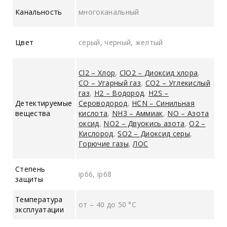
Канальность
многоканальный
Цвет
серый, черный, желтый
Cl2 – Хлор
,
ClO2 – Диоксид хлора
,
CO – Угарный газ
,
CO2 – Углекислый
газ
,
H2 – Водород
,
H2S –
Детектируемые
Сероводород
,
HCN – Синильная
вещества
кислота
,
NH3 – Аммиак
,
NO – Азота
оксид
,
NO2 – Двуокись азота
,
O2 –
Кислород
,
SO2 – Диоксид серы
,
Горючие газы
,
ЛОС
Степень
ip66, ip68
защиты
Температура
от – 40 до 50 °C
эксплуатации