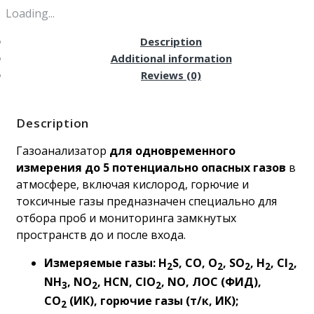
Loading...
Description
Additional information
Reviews (0)
Description
Газоанализатор
для одновременного
измерения до 5 потенциально опасных газов
в
атмосфере, включая кислород, горючие и
токсичные газы предназначен специально для
отбора проб и мониторинга замкнутых
пространств до и после входа.
Измеряемые газы: H
S, CO, O
, SO
, H
, CI
,
2
2
2
2
2
NH
, NO
, HCN, CIO
, NO, ЛОС (ФИД),
3
2
2
СО
(ИК), горючие газы (т/к, ИК);
2