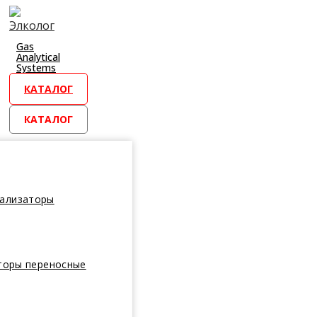
Перейти
к
контенту
Gas
Analytical
Systems
КАТАЛОГ
КАТАЛОГ
нализаторы
торы переносные