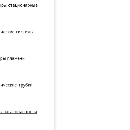
оры стационарные
ические системы
оры пламени
ические трубки
ы загазованности