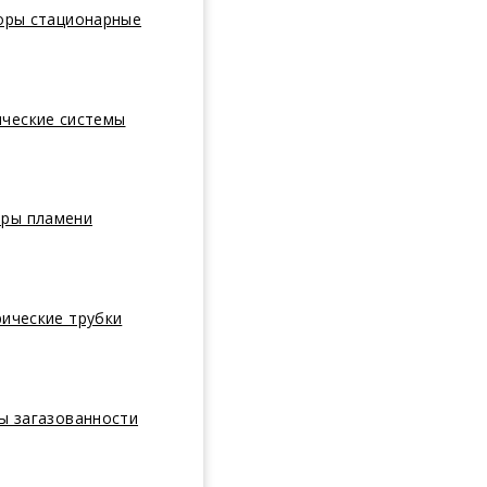
оры стационарные
ические системы
оры пламени
ические трубки
ы загазованности