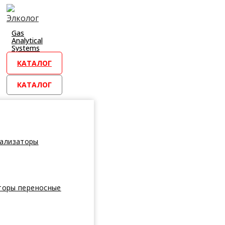
Перейти
к
контенту
Gas
Analytical
Systems
КАТАЛОГ
КАТАЛОГ
нализаторы
торы переносные