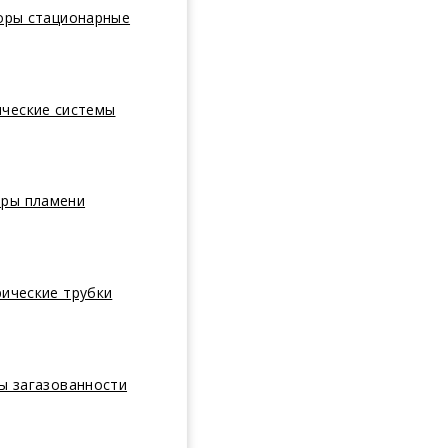
оры стационарные
ические системы
оры пламени
ические трубки
ы загазованности