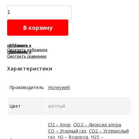
Трансмиттер
XNX
(XTC)
В корзину
quantity
Добавить в избранное
Смотреть избранное
Добавить в сравнение
Смотреть сравнение
Характеристики
Производитель
Honeywell
Цвет
желтый
Cl2 – Хлор
,
ClO2 – Диоксид хлора
,
CO – Угарный газ
,
CO2 – Углекислый
газ
,
H2 – Водород
,
H2S –