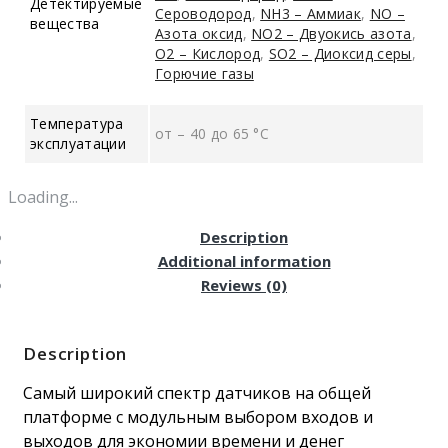
Детектируемые
Сероводород
,
NH3 – Аммиак
,
NO –
вещества
Азота оксид
,
NO2 – Двуокись азота
,
O2 – Кислород
,
SO2 – Диоксид серы
,
Горючие газы
Температура
от – 40 до 65 °C
эксплуатации
Loading...
Description
Additional information
Reviews (0)
Description
Самый широкий спектр датчиков на общей
платформе с модульным выбором входов и
выходов для экономии времени и денег