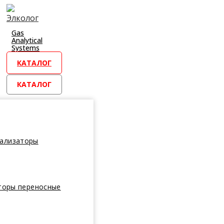
Перейти
к
контенту
Gas
Analytical
Systems
КАТАЛОГ
КАТАЛОГ
нализаторы
торы переносные