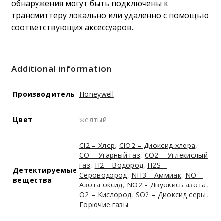
обнаружения могут быть подключены к
трансмиттеру локально или удаленно с помощью
соответствующих аксессуаров.
Additional information
Производитель
Honeywell
Цвет
желтый
Cl2 – Хлор
,
ClO2 – Диоксид хлора
,
CO – Угарный газ
,
CO2 – Углекислый
газ
,
H2 – Водород
,
H2S –
Детектируемые
Сероводород
,
NH3 – Аммиак
,
NO –
вещества
Азота оксид
,
NO2 – Двуокись азота
,
O2 – Кислород
,
SO2 – Диоксид серы
,
Горючие газы