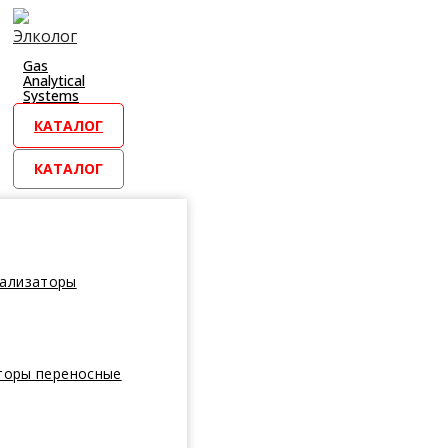
Перейти
к
контенту
Gas
Analytical
Systems
КАТАЛОГ
КАТАЛОГ
нализаторы
торы переносные