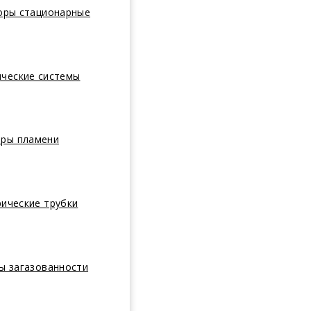
оры стационарные
ические системы
оры пламени
ические трубки
ы загазованности