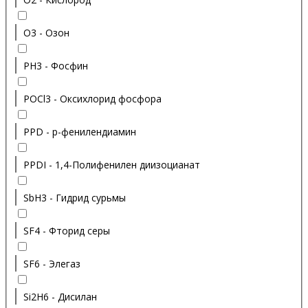
O3 - Озон
PH3 - Фосфин
POCl3 - Оксихлорид фосфора
PPD - p-фенилендиамин
PPDI - 1,4-Полифенилен диизоцианат
SbH3 - Гидрид сурьмы
SF4 - Фторид серы
SF6 - Элегаз
Si2H6 - Дисилан