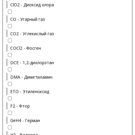
ClO2 - Диоксид хлора
CO - Угарный газ
CO2 - Углекислый газ
COCl2 - Фосген
DCE - 1,2-дихлорэтан
DMA - Диметиламин
ETO - Этиленоксид
F2 - Фтор
GeH4 - Герман
H2 - Водород