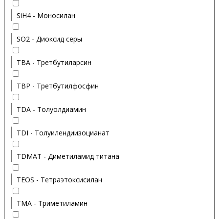
SiH4 - Моносилан
SO2 - Диоксид серы
TBA - Третбутиларсин
TBP - Третбутилфосфин
TDA - Толуолдиамин
TDI - Толуилендиизоцианат
TDMAT - Диметиламид титана
TEOS - Тетраэтоксисилан
TMA - Триметиламин