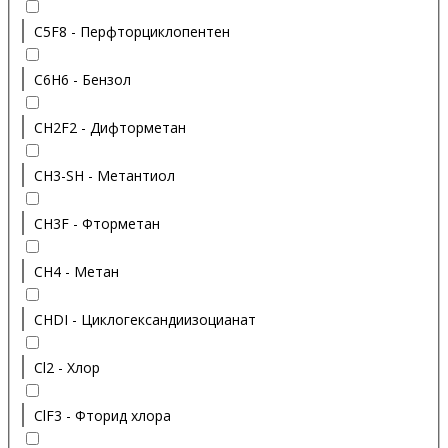
C5F8 - Перфторциклопентен
C6H6 - Бензол
CH2F2 - Дифторметан
CH3-SH - Метантиол
CH3F - Фторметан
CH4 - Метан
CHDI - Циклогександиизоцианат
Cl2 - Хлор
ClF3 - Фторид хлора