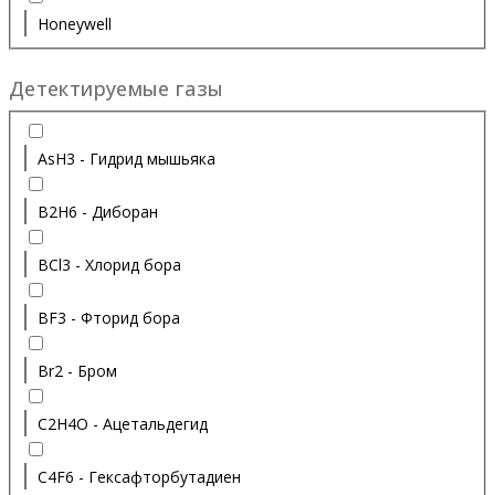
Honeywell
Детектируемые газы
AsH3 - Гидрид мышьяка
B2H6 - Диборан
BCl3 - Хлорид бора
BF3 - Фторид бора
Br2 - Бром
C2H4O - Ацетальдегид
C4F6 - Гексафторбутадиен