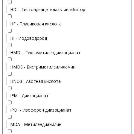
HDI - Гистондеацетилазы ингибитор
HF - Плавиковая кислота
HI - Иодоводород
HMDI - Гексаметилендиизоцианат
HMDS - Бистриметилсилиламин
HNO3 - Азотная кислота
IEM - Диизоцианат
IPDI - Изофорон диизоцианат
MDA - Метилендианилин