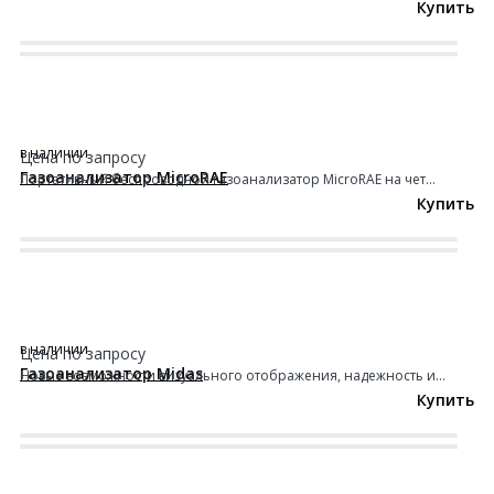
Купить
в наличии
Цена по запросу
Газоанализатор MicroRAE
Портативный беспроводной газоанализатор MicroRAE на чет...
Купить
в наличии
Цена по запросу
Газоанализатор Midas
Новые возможности визуального отображения, надежность и...
Купить