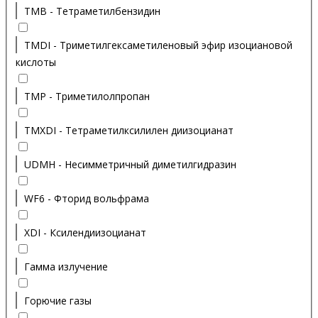
TMB - Тетраметилбензидин
TMDI - Триметилгексаметиленовый эфир изоциановой
кислоты
TMP - Триметилолпропан
TMXDI - Тетраметилксилилен диизоцианат
UDMH - Несимметричный диметилгидразин
WF6 - Фторид вольфрама
XDI - Ксилендиизоцианат
Гамма излучение
Горючие газы