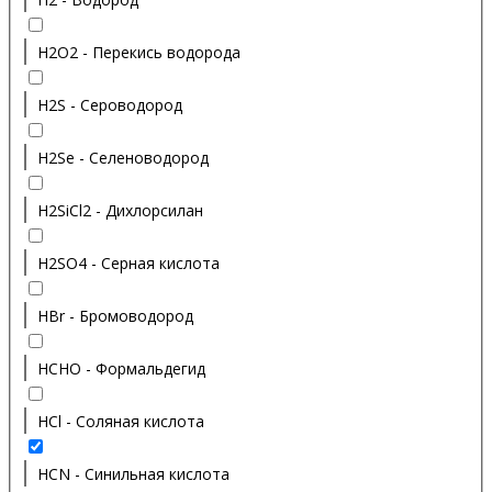
H2O2 - Перекись водорода
H2S - Сероводород
H2Se - Селеноводород
H2SiCl2 - Дихлорсилан
H2SO4 - Серная кислота
HBr - Бромоводород
HCHO - Формальдегид
HCl - Соляная кислота
HCN - Синильная кислота