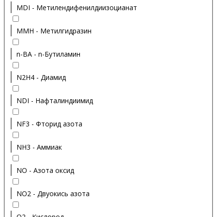
MDI - Метилендифенилдиизоцианат
MMH - Метилгидразин
n-BA - n-Бутиламин
N2H4 - Диамид
NDI - Нафталиндиимид
NF3 - Фторид азота
NH3 - Аммиак
NO - Азота оксид
NO2 - Двуокись азота
O2 - Кислород