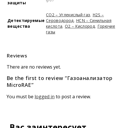
защиты
CO2 – Углекислый газ
,
H2S –
Детектируемые
Сероводород
,
HCN – Синильная
вещества
кислота
,
O2 – Кислород
,
Горючие
газы
Reviews
There are no reviews yet.
Be the first to review “Газоанализатор
MicroRAE”
You must be
logged in
to post a review.
Вас заинтересует