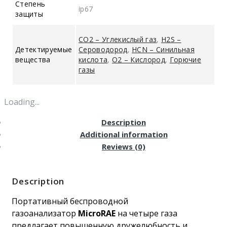
Степень
ip67
защиты
CO2 – Углекислый газ
,
H2S –
Детектируемые
Сероводород
,
HCN – Синильная
вещества
кислота
,
O2 – Кислород
,
Горючие
газы
Loading...
Description
Additional information
Reviews (0)
Description
Портативный беспроводной
газоанализатор
MicroRAE
на четыре газа
предлагает повышенную дружелюбность и