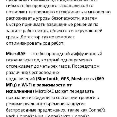
гибкость беспроводного газоанализа. Это
позволяет непрерывно отслеживать и мгновенно
распознавать угрозы безопасности, а затем
быстро принимать взвешенные решения по
защите работников, объектов и окружающей
среды. Детектор также помогает
оптимизировать ход работ.
MicroRAE
— это беспроводной диффузионный
газоанализатор, который одновременно
отслеживает до четырех газов. Посредством
различных беспроводных
подключений
(Bluetooth, GPS, Mesh-сеть (869
МГц) и Wi-Fi в зависимости от
исполнения)
MicroRAE может передавать
показания и сведения о состоянии тревоги в
режиме реального времени на другие
беспроводные предложения, такие как ConneXt
Pack, ConneXt Plus, ConneXt Pro, ConneXt