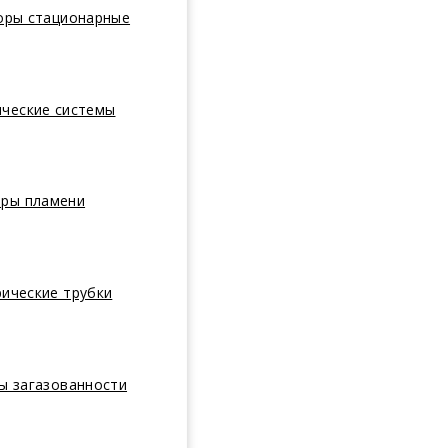
оры стационарные
ические системы
оры пламени
ические трубки
ы загазованности