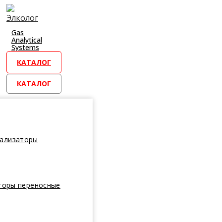
Перейти
к
контенту
Gas
Analytical
Systems
КАТАЛОГ
КАТАЛОГ
нализаторы
торы переносные