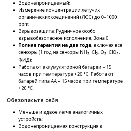
Водонепроницаемый;
Измерение концентрации летучих
органических соединений (ЛОС) до 0–1000
ppm;
Взрывозащита: Рудничное особо
взрывобезопасное исполнение, Зона 0 ;
Полная гарантия на два года
, включая все
сенсоры (1 год на сенсоры NH
, Cl
, O
, ClO
,
3
2
3
2
ФИД);
Работа от аккумуляторной батареи – 15
часов при температуре +20 °C. Работа от
батарей типа АА – 15 часов при температуре
+20 °C.
Обезопасьте себя
Меньше и вдвое легче аналогичных
устройств;
Водонепроницаемая конструкция в