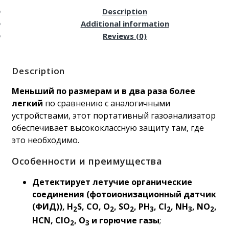
Description
Additional information
Reviews (0)
Description
Меньший по размерам и в два раза более
легкий
по сравнению с аналогичными
устройствами, этот портативный газоанализатор
обеспечивает высококлассную защиту там, где
это необходимо.
Особенности и преимущества
Детектирует летучие органические
соединения (фотоионизационный датчик
(ФИД)), H
S, CO, O
, SO
, PH
, CI
, NH
, NO
,
2
2
2
3
2
3
2
HCN, CIO
, O
и горючие газы
;
2
3