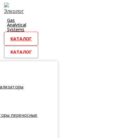
Перейти
к
контенту
Gas
Analytical
Systems
КАТАЛОГ
КАТАЛОГ
нализаторы
торы переносные