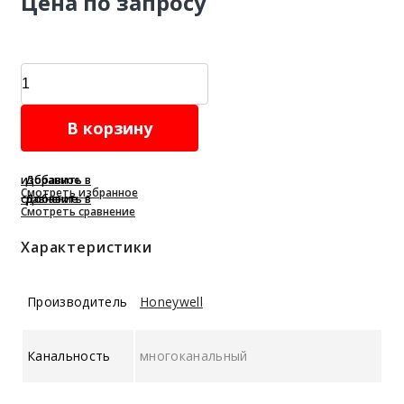
Цена по запросу
Газоанализатор
GasAlert
Micro
В корзину
5
PID
quantity
Добавить в избранное
Смотреть избранное
Добавить в сравнение
Смотреть сравнение
Характеристики
Производитель
Honeywell
Канальность
многоканальный