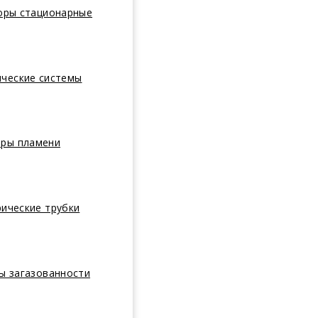
оры стационарные
ические системы
оры пламени
ические трубки
ы загазованности