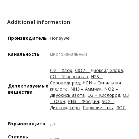
Additional information
Производитель
Honeywell
Канальность
многоканальный
Cl2 – Хлор
,
ClO2 – Диоксид хлора
,
CO – Угарный газ
,
H2S –
Сероводород
,
HCN – Синильная
Детектируемые
кислота
,
NH3 – Аммиак
,
NO2 –
вещества
Двуокись азота
,
O2 – Кислород
,
O3
– Озон
,
PH3 – Фосфин
,
SO2 –
Диоксид серы
,
Горючие газы
,
ЛОС
Взрывозащита
да
Степень