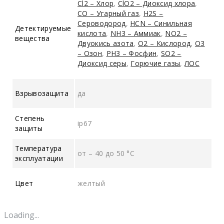
Cl2 – Хлор
,
ClO2 – Диоксид хлора
,
CO – Угарный газ
,
H2S –
Сероводород
,
HCN – Синильная
Детектируемые
кислота
,
NH3 – Аммиак
,
NO2 –
вещества
Двуокись азота
,
O2 – Кислород
,
O3
– Озон
,
PH3 – Фосфин
,
SO2 –
Диоксид серы
,
Горючие газы
,
ЛОС
Взрывозащита
да
Степень
ip67
защиты
Температура
от – 40 до 50 °C
эксплуатации
Цвет
желтый
Loading...