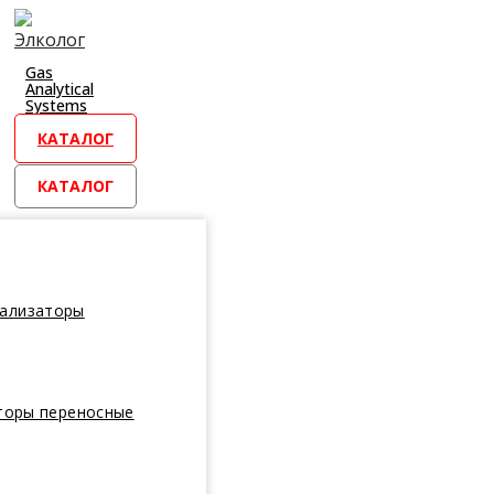
Перейти
к
контенту
Gas
Analytical
Systems
КАТАЛОГ
КАТАЛОГ
нализаторы
торы переносные