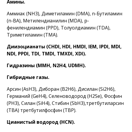
Амины.
Аммиак (NH3), Диметиламин (DMA), n-Бутиламин
(n-BA), Метилендианилин (MDA), p-
фенилендиамин (PPD), Толуолдиамин (TDA),
Триметиламин (TMA).
Диизоцианаты (CHDI, HDI, HMDI, IEM, IPDI, MDI,
NDI, PPDI, TDI, TMDI, TMXDI, XDI).
Гидразины (MMH, N2H4, UDMH).
Гибридные газы.
Арсин (AsH3), Диборан (B2H6), Дисилан (Si2H6),
Германий (GeH4), Селеноводород (H2Se), Фосфин
(PH3), Силан (SiH4), Стибин (SbH3),третбутиларсин
(TBA) третбутилфосфин (TBP).
Цианистый водород (HCN).