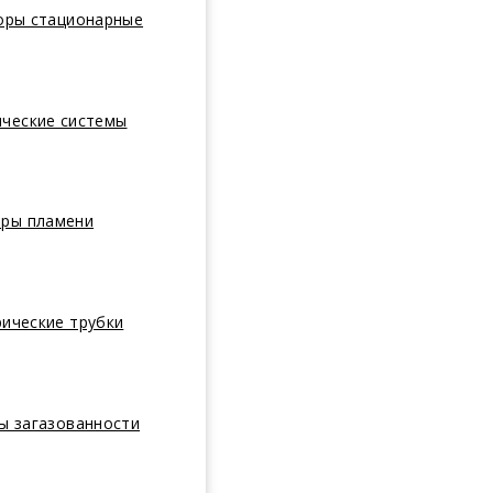
оры стационарные
ические системы
оры пламени
ические трубки
ы загазованности