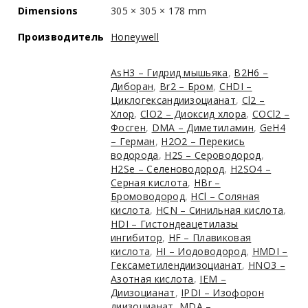
Dimensions
305 × 305 × 178 mm
Производитель
Honeywell
AsH3 – Гидрид мышьяка
,
B2H6 –
Диборан
,
Br2 – Бром
,
CHDI –
Циклогександиизоцианат
,
Cl2 –
Хлор
,
ClO2 – Диоксид хлора
,
COCl2 –
Фосген
,
DMA – Диметиламин
,
GeH4
– Герман
,
H2O2 – Перекись
водорода
,
H2S – Сероводород
,
H2Se – Селеноводород
,
H2SO4 –
Серная кислота
,
HBr –
Бромоводород
,
HCl – Соляная
кислота
,
HCN – Синильная кислота
,
HDI – Гистондеацетилазы
ингибитор
,
HF – Плавиковая
кислота
,
HI – Иодоводород
,
HMDI –
Гексаметилендиизоцианат
,
HNO3 –
Азотная кислота
,
IEM –
Диизоцианат
,
IPDI – Изофорон
диизоцианат
,
MDA –