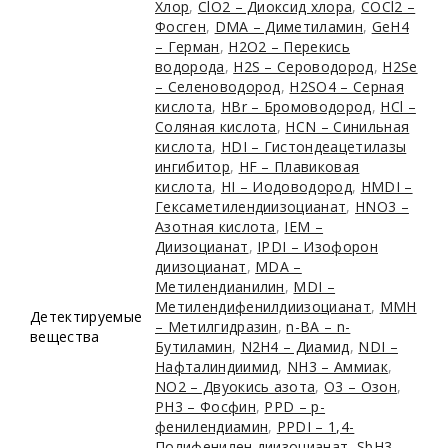
Хлор
,
ClO2 – Диоксид хлора
,
COCl2 –
Фосген
,
DMA – Диметиламин
,
GeH4
– Герман
,
H2O2 – Перекись
водорода
,
H2S – Сероводород
,
H2Se
– Селеноводород
,
H2SO4 – Серная
кислота
,
HBr – Бромоводород
,
HCl –
Соляная кислота
,
HCN – Синильная
кислота
,
HDI – Гистондеацетилазы
ингибитор
,
HF – Плавиковая
кислота
,
HI – Иодоводород
,
HMDI –
Гексаметилендиизоцианат
,
HNO3 –
Азотная кислота
,
IEM –
Диизоцианат
,
IPDI – Изофорон
диизоцианат
,
MDA –
Метилендианилин
,
MDI –
Метилендифенилдиизоцианат
,
MMH
Детектируемые
– Метилгидразин
,
n-BA – n-
вещества
Бутиламин
,
N2H4 – Диамид
,
NDI –
Нафталиндиимид
,
NH3 – Аммиак
,
NO2 – Двуокись азота
,
O3 – Озон
,
PH3 – Фосфин
,
PPD – p-
фенилендиамин
,
PPDI – 1,4-
Полифенилен диизоцианат
,
SbH3 –