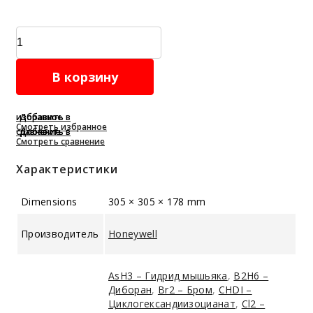
Газоанализатор
SPM
quantity
В корзину
Добавить в избранное
Смотреть избранное
Добавить в сравнение
Смотреть сравнение
Характеристики
Dimensions
305 × 305 × 178 mm
Производитель
Honeywell
AsH3 – Гидрид мышьяка
,
B2H6 –
Диборан
,
Br2 – Бром
,
CHDI –
Циклогександиизоцианат
,
Cl2 –