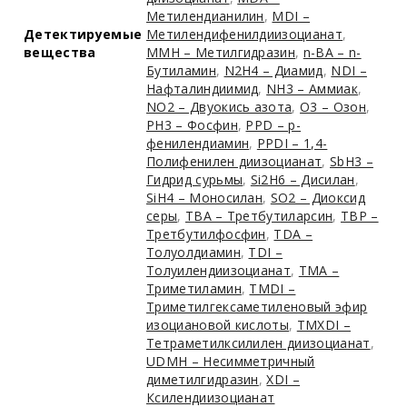
Метилендианилин
,
MDI –
Детектируемые
Метилендифенилдиизоцианат
,
вещества
MMH – Метилгидразин
,
n-BA – n-
Бутиламин
,
N2H4 – Диамид
,
NDI –
Нафталиндиимид
,
NH3 – Аммиак
,
NO2 – Двуокись азота
,
O3 – Озон
,
PH3 – Фосфин
,
PPD – p-
фенилендиамин
,
PPDI – 1,4-
Полифенилен диизоцианат
,
SbH3 –
Гидрид сурьмы
,
Si2H6 – Дисилан
,
SiH4 – Моносилан
,
SO2 – Диоксид
серы
,
TBA – Третбутиларсин
,
TBP –
Третбутилфосфин
,
TDA –
Толуолдиамин
,
TDI –
Толуилендиизоцианат
,
TMA –
Триметиламин
,
TMDI –
Триметилгексаметиленовый эфир
изоциановой кислоты
,
TMXDI –
Тетраметилксилилен диизоцианат
,
UDMH – Несимметричный
диметилгидразин
,
XDI –
Ксилендиизоцианат