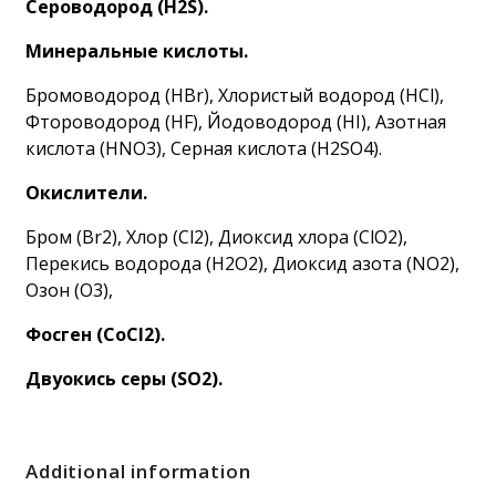
Сероводород (H2S).
Минеральные кислоты.
Бромоводород (HBr), Хлористый водород (HCl),
Фтороводород (HF), Йодоводород (HI), Азотная
кислота (HNO3), Серная кислота (H2SO4).
Окислители.
Бром (Br2), Хлор (Cl2), Диоксид хлора (ClO2),
Перекись водорода (H2O2), Диоксид азота (NO2),
Озон (O3),
Фосген (CоCl2).
Двуокись серы (SO2).
Additional information